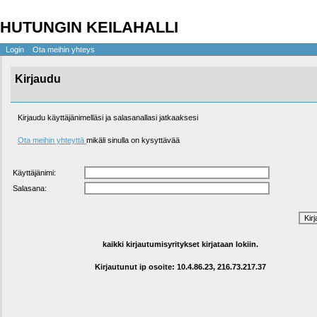
HUTUNGIN KEILAHALLI
Login
Ota meihin yhteys
Kirjaudu
Kirjaudu käyttäjänimelläsi ja salasanallasi jatkaaksesi
Ota meihin yhteyttä
mikäli sinulla on kysyttävää
Käyttäjänimi:
Salasana:
kaikki kirjautumisyritykset kirjataan lokiin.
Kirjautunut ip osoite:
10.4.86.23, 216.73.217.37